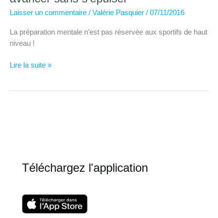
Laisser un commentaire
/
Valérie Pasquier
/
07/11/2016
La préparation mentale n’est pas réservée aux sportifs de haut
niveau !
Préparation
Lire la suite »
mentale
au
quotidien
:
avancer
sans
s’épuiser
Téléchargez l'application