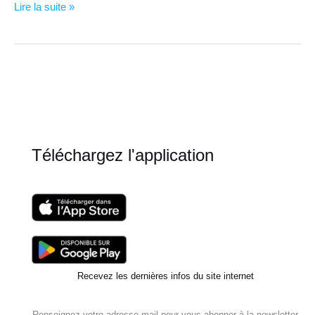
VIDEO,
Lire la suite »
méditation,
sophrologie,
pas
toujours
facile…..
Téléchargez l'application
Recevez les dernières infos du site internet
Renseignez votre adresse mail pour vous abonner à la newsletter