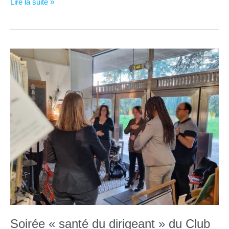
Un
Lire la suite »
exercice
simple
de
gestion
du
stress
Soirée « santé du dirigeant » du Club