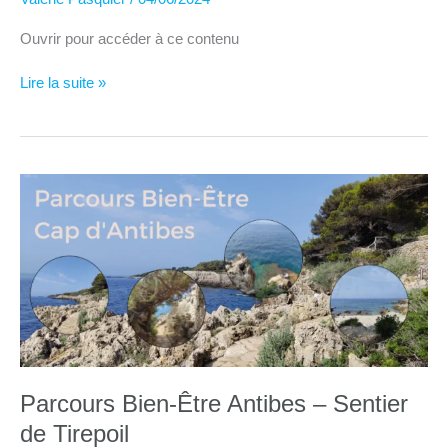
Ouvrir pour accéder à ce contenu
8
Lire la suite »
Semaines
pour
prendre
confiance
en
vous
Parcours Bien-Être Antibes – Sentier
de Tirepoil