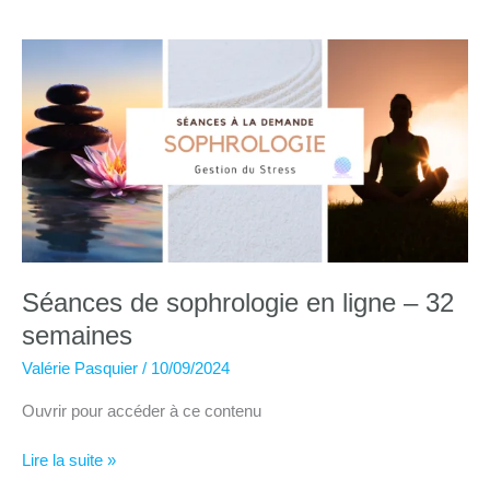
sophrologie
en
groupe
:
séances
collectives
en
direct,
en
replay
ou
en
Séances de sophrologie en ligne – 32
présentiel
semaines
Valérie Pasquier
/
10/09/2024
Ouvrir pour accéder à ce contenu
Séances
Lire la suite »
de