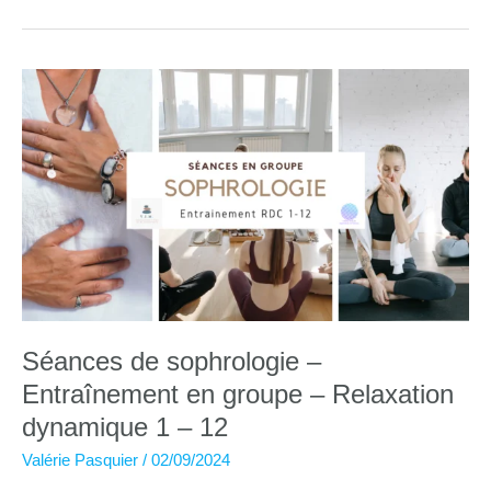
sophrologie
en
ligne
–
32
semaines
Séances de sophrologie –
Entraînement en groupe – Relaxation
dynamique 1 – 12
Valérie Pasquier
/
02/09/2024