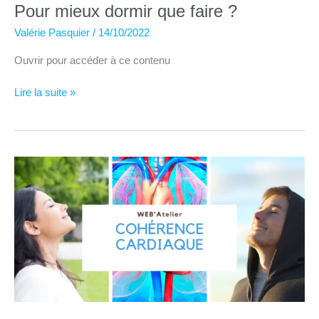
Pour mieux dormir que faire ?
Valérie Pasquier
/
14/10/2022
Ouvrir pour accéder à ce contenu
Pour
Lire la suite »
mieux
dormir
que
faire
?