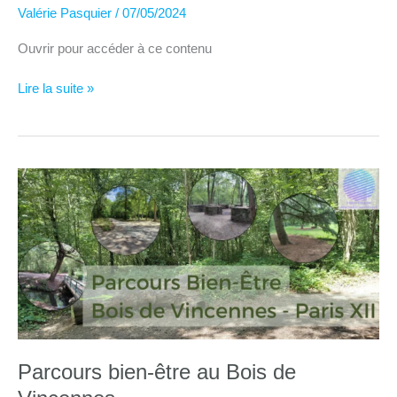
Valérie Pasquier
/
07/05/2024
Ouvrir pour accéder à ce contenu
Parcours
Lire la suite »
Bien-
Être
Antibes
–
Sentier
de
Tirepoil
Parcours bien-être au Bois de