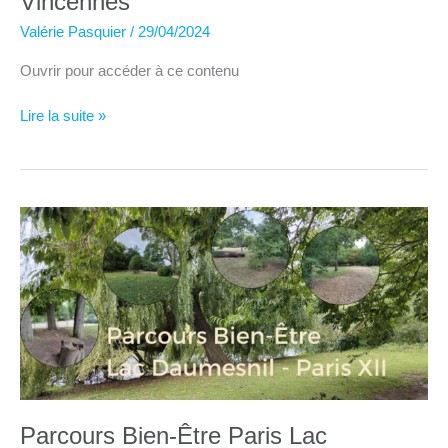
Vincennes
Valérie Pasquier
/
29/04/2024
Ouvrir pour accéder à ce contenu
Parcours
Lire la suite »
bien-
être
au
Bois
de
Vincennes
Parcours Bien-Être Paris Lac