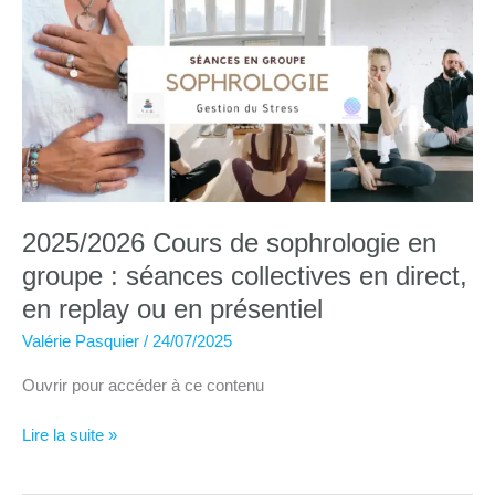
:
séances
collectives
en
direct,
en
replay
ou
en
présentiel
2025/2026 Cours de sophrologie en
groupe : séances collectives en direct,
en replay ou en présentiel
Valérie Pasquier
/
24/07/2025
Ouvrir pour accéder à ce contenu
2025/2026
Lire la suite »
Cours
de