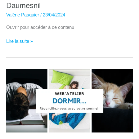
Daumesnil
Valérie Pasquier
/
23/04/2024
Ouvrir pour accéder à ce contenu
Parcours
Lire la suite »
Bien-
Être
Paris
Lac
Daumesnil