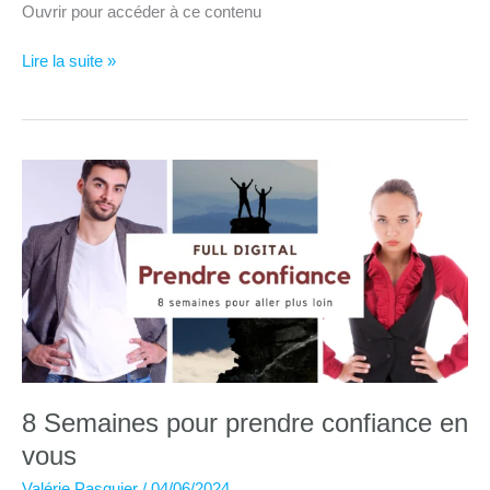
Ouvrir pour accéder à ce contenu
Séances
Lire la suite »
de
sophrologie
–
Entraînement
en
groupe
–
Relaxation
dynamique
1
–
12
8 Semaines pour prendre confiance en
vous
Valérie Pasquier
/
04/06/2024