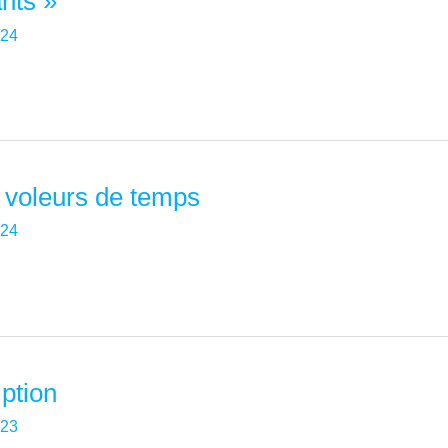
nts »
024
s voleurs de temps
024
ption
023