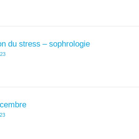
on du stress – sophrologie
023
décembre
023