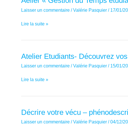
Aelier « Gestion du Temps étudia
Laisser un commentaire
/
Valérie Pasquier
/
17/01/2
Aelier
Lire la suite »
« Gestion
du
Temps
étudiants »
Atelier Etudiants- Découvrez vo
Laisser un commentaire
/
Valérie Pasquier
/
15/01/2
Atelier
Lire la suite »
Etudiants-
Découvrez
vos
voleurs
Décrire votre vécu – phénodescri
de
Laisser un commentaire
/
Valérie Pasquier
/
04/12/2
temps