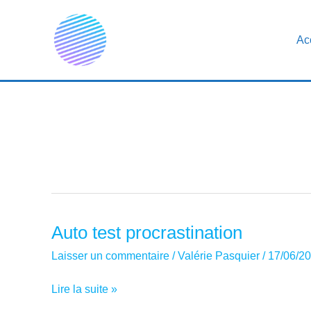
Aller
au
Ac
contenu
Auto test procrastination
Laisser un commentaire
/
Valérie Pasquier
/
17/06/2
Auto
Lire la suite »
test