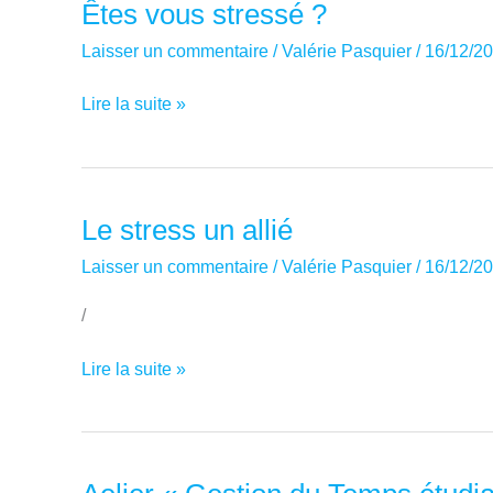
Êtes vous stressé ?
vs
Laisser un commentaire
/
Valérie Pasquier
/
16/12/2
cerveau
droit
Êtes
Lire la suite »
vous
stressé
?
Le stress un allié
Laisser un commentaire
/
Valérie Pasquier
/
16/12/2
/
Le
Lire la suite »
stress
un
allié