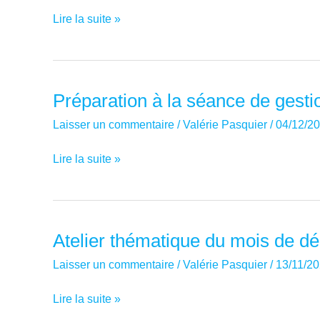
Décrire
Lire la suite »
votre
vécu
–
phénodescription
Préparation à la séance de gesti
Laisser un commentaire
/
Valérie Pasquier
/
04/12/2
Préparation
Lire la suite »
à
la
séance
de
Atelier thématique du mois de 
gestion
Laisser un commentaire
/
Valérie Pasquier
/
13/11/2
du
stress
Atelier
Lire la suite »
–
thématique
sophrologie