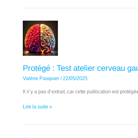
procrastination
Protégé : Test atelier cerveau ga
Valérie Pasquier
/
22/05/2025
Il n’y a pas d’extrait, car cette publication est protégé
Protégé :
Lire la suite »
Test
atelier
cerveau
gauche