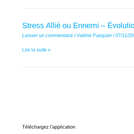
du
mois
de
Stress Allié ou Ennemi – Évolutio
décembre
Laisser un commentaire
/
Valérie Pasquier
/
07/11/2
Stress
Lire la suite »
Allié
ou
Ennemi
–
Évolution
de
votre
état
d’esprit
Téléchargez l'application