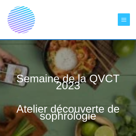
Aller
au
contenu
Semaine de la QVCT
2023
Atelier découverte de
sophrologie