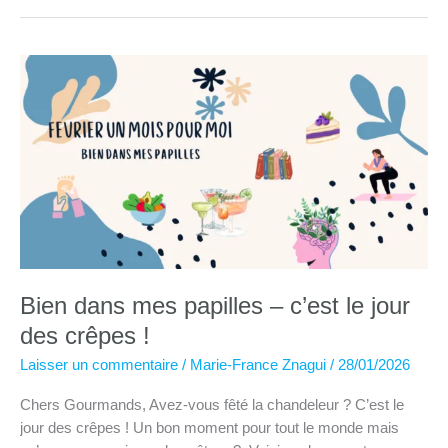
mes
papilles
–
la
mousse
au
chocolat
Bien dans mes papilles – c’est le jour
des crêpes !
Laisser un commentaire
/
Marie-France Znagui
/
28/01/2026
Chers Gourmands, Avez-vous fêté la chandeleur ? C’est le
jour des crêpes ! Un bon moment pour tout le monde mais