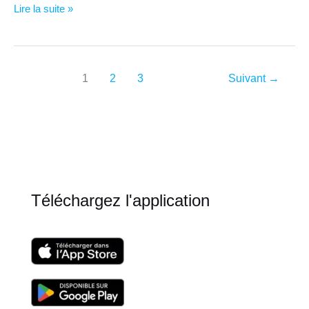
Bien
Lire la suite »
dans
mes
mots
–
1
2
3
Suivant
→
Gaston
grognon
–
orange
stressée
Téléchargez l'application