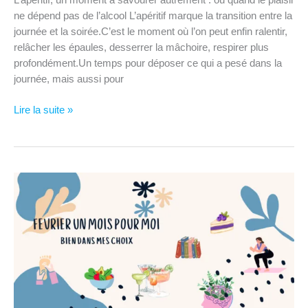
L’apéritif, un moment à savourer autrement : ou quand le plaisir
ne dépend pas de l’alcool L’apéritif marque la transition entre la
journée et la soirée.C’est le moment où l’on peut enfin ralentir,
relâcher les épaules, desserrer la mâchoire, respirer plus
profondément.Un temps pour déposer ce qui a pesé dans la
journée, mais aussi pour
Bien
Lire la suite »
dans
mes
choix
–
Je
savoure