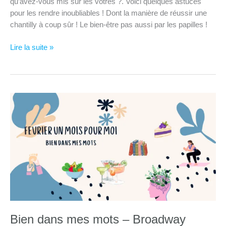
qu’avez-vous mis sur les vôtres ?. Voici quelques astuces
pour les rendre inoubliables ! Dont la manière de réussir une
chantilly à coup sûr ! Le bien-être pas aussi par les papilles !
Bien
Lire la suite »
dans
mes
papilles
–
c’est
le
jour
des
crêpes
!
Bien dans mes mots – Broadway