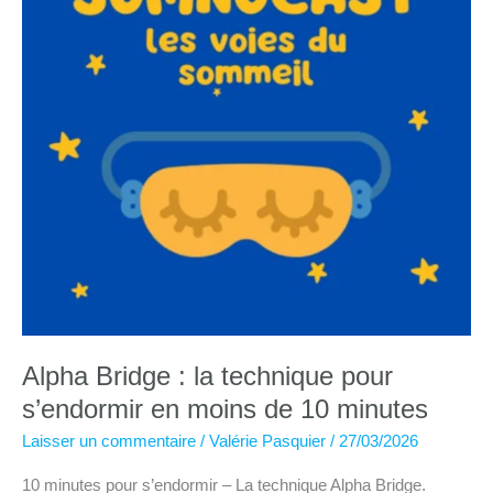
du
19
mai
2026
Alpha Bridge : la technique pour
s’endormir en moins de 10 minutes
Laisser un commentaire
/
Valérie Pasquier
/
27/03/2026
10 minutes pour s’endormir – La technique Alpha Bridge.