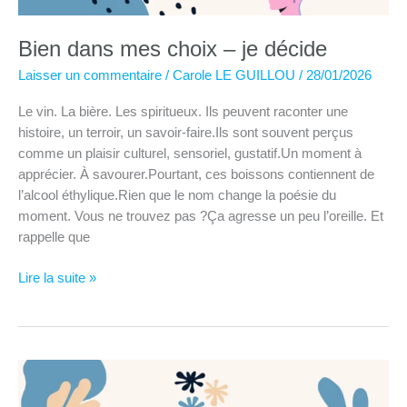
Bien dans mes choix – je décide
Laisser un commentaire
/
Carole LE GUILLOU
/
28/01/2026
Le vin. La bière. Les spiritueux. Ils peuvent raconter une
histoire, un terroir, un savoir-faire.Ils sont souvent perçus
comme un plaisir culturel, sensoriel, gustatif.Un moment à
apprécier. À savourer.Pourtant, ces boissons contiennent de
l’alcool éthylique.Rien que le nom change la poésie du
moment. Vous ne trouvez pas ?Ça agresse un peu l’oreille. Et
rappelle que
Bien
Lire la suite »
dans
mes
choix
–
je
décide