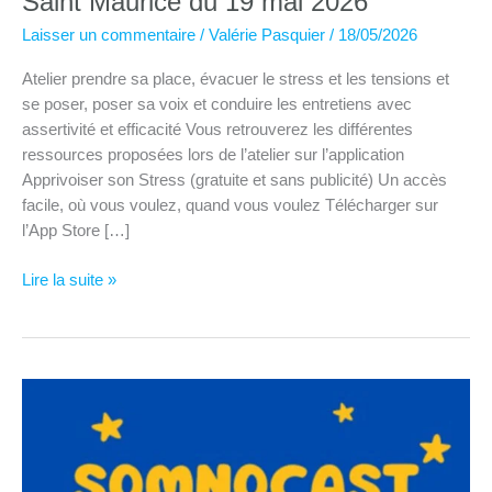
Saint Maurice du 19 mai 2026
Laisser un commentaire
/
Valérie Pasquier
/
18/05/2026
Atelier prendre sa place, évacuer le stress et les tensions et
se poser, poser sa voix et conduire les entretiens avec
assertivité et efficacité Vous retrouverez les différentes
ressources proposées lors de l’atelier sur l’application
Apprivoiser son Stress (gratuite et sans publicité) Un accès
facile, où vous voulez, quand vous voulez Télécharger sur
l’App Store […]
Forum
Lire la suite »
de
l’emploi
Charenton
le
Pont
–
Saint
Maurice