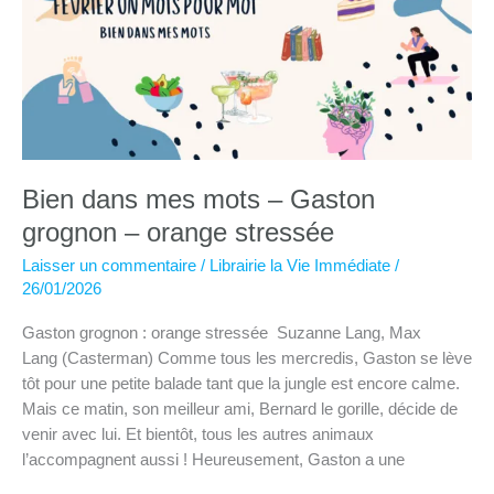
sur
les
vitamines
–
savez-
vous
ce
qui
Bien dans mes mots – Gaston
vous
grognon – orange stressée
fait
du
Laisser un commentaire
/
Librairie la Vie Immédiate
/
bien
26/01/2026
?
Gaston grognon : orange stressée Suzanne Lang, Max
Lang (Casterman) Comme tous les mercredis, Gaston se lève
tôt pour une petite balade tant que la jungle est encore calme.
Mais ce matin, son meilleur ami, Bernard le gorille, décide de
venir avec lui. Et bientôt, tous les autres animaux
l’accompagnent aussi ! Heureusement, Gaston a une