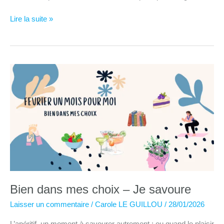
Alpha
Lire la suite »
Bridge
:
la
technique
pour
s’endormir
en
moins
de
10
minutes
Bien dans mes choix – Je savoure
Laisser un commentaire
/
Carole LE GUILLOU
/
28/01/2026