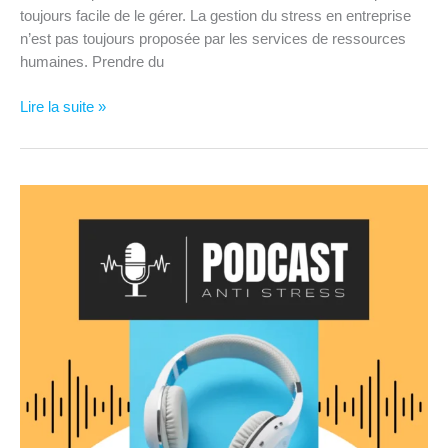
toujours facile de le gérer. La gestion du stress en entreprise
n’est pas toujours proposée par les services de ressources
humaines. Prendre du
5
Lire la suite »
Exercices
de
Gestion
du
Stress
à
faire
au
bureau