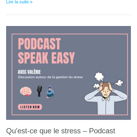
Quels
Lire la suite »
sont
les
effets
du
changement
d’heure
?
Qu’est-ce que le stress – Podcast