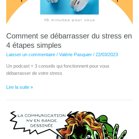
Comment se débarrasser du stress en
4 étapes simples
Laisser un commentaire
/
Valérie Pasquier
/
22/03/2023
Un podcast + 3 conseils qui fonctionnent pour vous
débarrasser de votre stress
Comment
Lire la suite »
se
débarrasser
du
stress
en
4
étapes