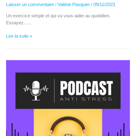
Laisser un commentaire
/
Valérie Pasquier
/
09/11/2023
Un exercice simple et qui va vous aider au quotidien.
Essayez…..
Booster
Lire la suite »
sa
confiance
en
soi