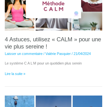
4 Astuces, utilisez « CALM » pour une
vie plus sereine !
Laisser un commentaire
/
Valérie Pasquier
/
21/04/2024
Le système C A L M pour un quotidien plus serein
4
Lire la suite »
Astuces,
utilisez
« CALM »
pour
une
vie