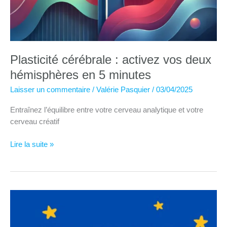
Plasticité cérébrale : activez vos deux
hémisphères en 5 minutes
Laisser un commentaire
/
Valérie Pasquier
/
03/04/2025
Entraînez l’équilibre entre votre cerveau analytique et votre
cerveau créatif
Plasticité
Lire la suite »
cérébrale
:
activez
vos
deux
hémisphères
en