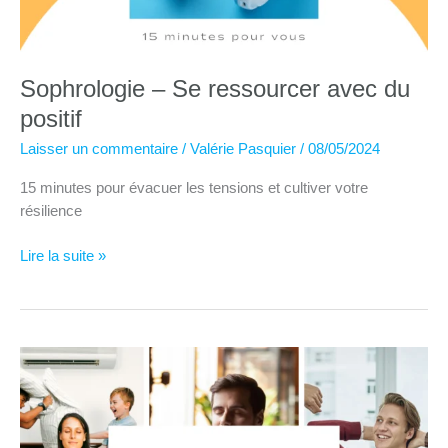
Sophrologie – Se ressourcer avec du
positif
Laisser un commentaire
/
Valérie Pasquier
/
08/05/2024
15 minutes pour évacuer les tensions et cultiver votre
résilience
Sophrologie
Lire la suite »
–
Se
ressourcer
avec
du
positif