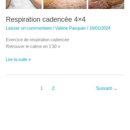
Respiration cadencée 4×4
Laisser un commentaire
/
Valérie Pasquier
/
16/01/2024
Exercice de respiration cadencée
Retrouver le calme en 1’30 »
Respiration
Lire la suite »
cadencée
4×4
1
2
Suivant
→