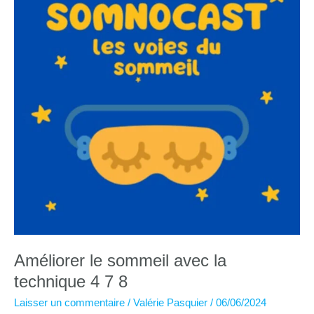
5
minutes
Améliorer le sommeil avec la
technique 4 7 8
Laisser un commentaire
/
Valérie Pasquier
/
06/06/2024