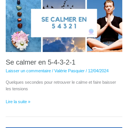
plus
sereine
!
Se calmer en 5-4-3-2-1
Laisser un commentaire
/
Valérie Pasquier
/
12/04/2024
Quelques secondes pour retrouver le calme et faire baisser
les tensions
Se
Lire la suite »
calmer
en
5-
4-