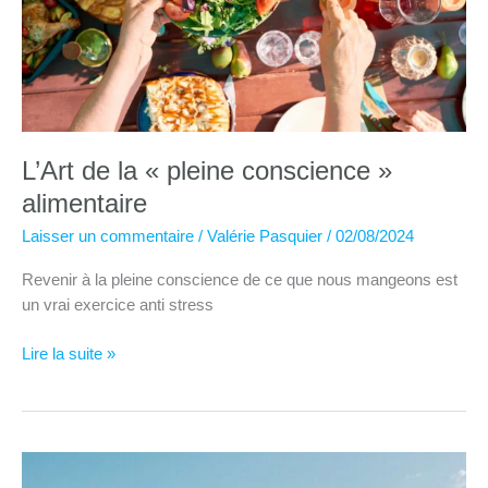
L’Art de la « pleine conscience »
alimentaire
Laisser un commentaire
/
Valérie Pasquier
/
02/08/2024
Revenir à la pleine conscience de ce que nous mangeons est
un vrai exercice anti stress
L’Art
Lire la suite »
de
la
« pleine
conscience »
alimentaire