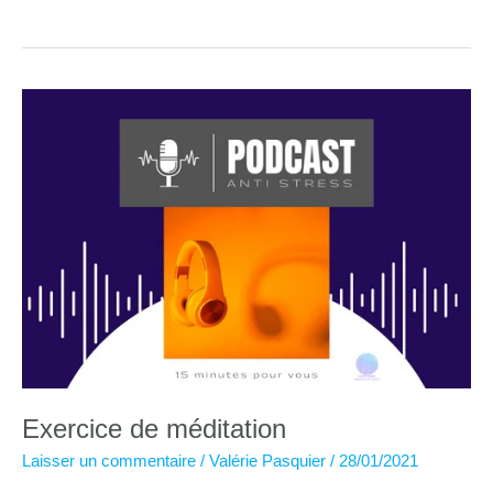
conscience
:
pour
les
enfants
aussi
!
Exercice de méditation
Laisser un commentaire
/
Valérie Pasquier
/
28/01/2021