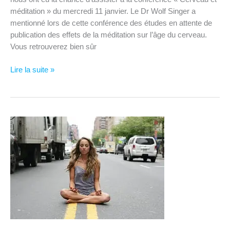
méditation » du mercredi 11 janvier. Le Dr Wolf Singer a
mentionné lors de cette conférence des études en attente de
publication des effets de la méditation sur l’âge du cerveau.
Vous retrouverez bien sûr
La
Lire la suite »
méditation
a
un
effet
« retardateur »
sur
le
vieillissement
du
cerveau