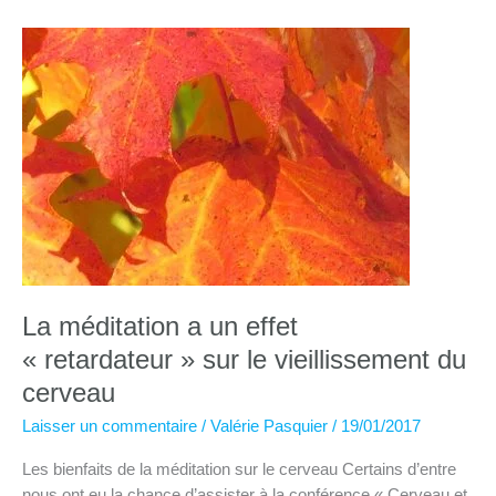
pas
toujours
facile…..
La méditation a un effet
« retardateur » sur le vieillissement du
cerveau
Laisser un commentaire
/
Valérie Pasquier
/
19/01/2017
Les bienfaits de la méditation sur le cerveau Certains d’entre
nous ont eu la chance d’assister à la conférence « Cerveau et