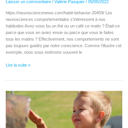
Laisser un commentaire
/
Valérie Pasquier
/
05/05/2022
https://neurosciencenews.com/habit-behavior-20459/ Les
neurosciences comportementales s’intéressent à nos
habitudes Avez-vous bu un thé ou un café ce matin ? Était-ce
parce que vous en aviez envie ou parce que vous le faites
tous les matins ? Effectivement, nos comportements ne sont
pas toujours guidés par notre conscience. Comme l’illustre cet
exemple, nous sous estimons souvent le
Nos
Lire la suite »
habitudes
influencent
notre
vie
?
La
réponse
des
neurosciences