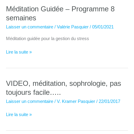
Méditation Guidée – Programme 8
semaines
Laisser un commentaire
/
Valérie Pasquier
/
05/01/2021
Méditation guidée pour la gestion du stress
Méditation
Lire la suite »
Guidée
–
Programme
8
VIDEO, méditation, sophrologie, pas
semaines
toujours facile…..
Laisser un commentaire
/
V. Kramer Pasquier
/
22/01/2017
VIDEO,
Lire la suite »
méditation,
sophrologie,