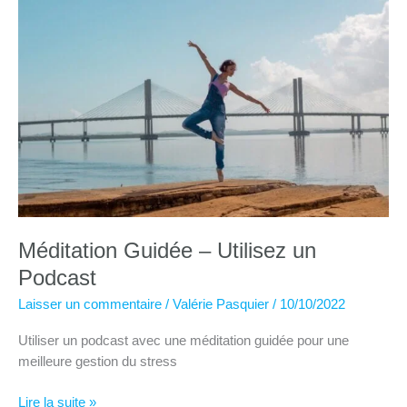
Méditation Guidée – Utilisez un
Podcast
Laisser un commentaire
/
Valérie Pasquier
/
10/10/2022
Utiliser un podcast avec une méditation guidée pour une
meilleure gestion du stress
Méditation
Lire la suite »