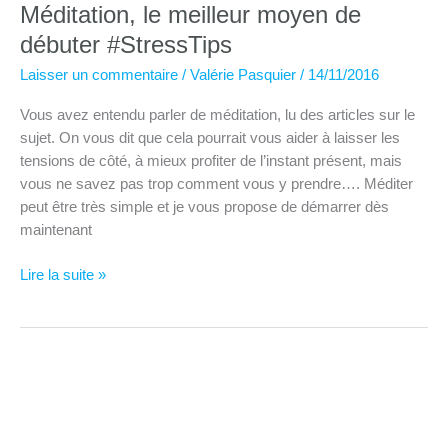
Méditation, le meilleur moyen de
débuter #StressTips
Laisser un commentaire
/
Valérie Pasquier
/
14/11/2016
Vous avez entendu parler de méditation, lu des articles sur le
sujet. On vous dit que cela pourrait vous aider à laisser les
tensions de côté, à mieux profiter de l’instant présent, mais
vous ne savez pas trop comment vous y prendre…. Méditer
peut être très simple et je vous propose de démarrer dès
maintenant
Méditation,
Lire la suite »
le
meilleur
moyen
de
débuter
#StressTips